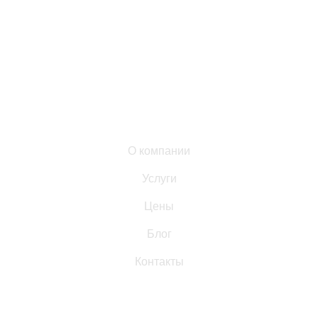
«МосАбсолют» — профессиональная химчистка и
домашний уход в Москве: бережно чистим одежду,
текстиль и мягкую мебель с выездом на дом.
Список ссылок:
О компании
Услуги
Цены
Блог
Контакты