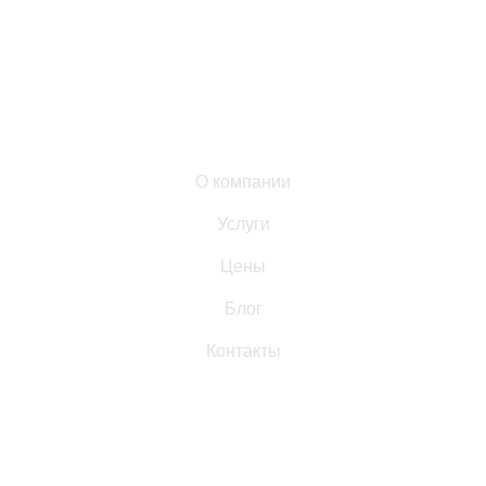
домашний уход в Москве: бережно чистим одежду,
текстиль и мягкую мебель с выездом на дом.
Список ссылок:
О компании
Услуги
Цены
Блог
Контакты