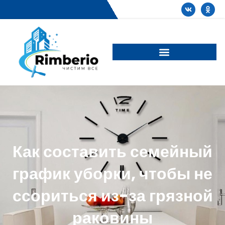
Как составить семейный
график уборки, чтобы не
ссориться из-за грязной
раковины