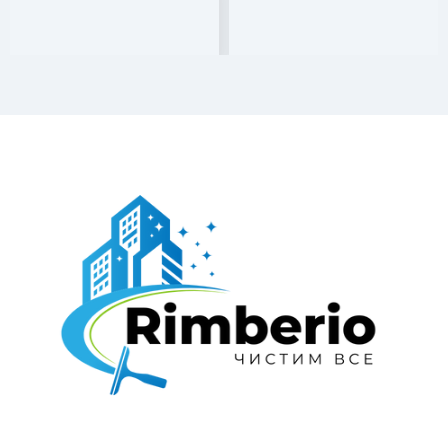
«МосАбсолют» — профессиональная химчистка и