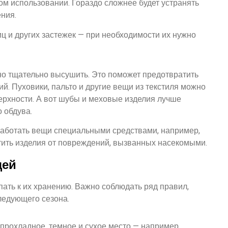
ом использовании. Гораздо сложнее будет устранять
ния.
иц и других застежек — при необходимости их нужно
жно тщательно высушить. Это поможет предотвратить
й. Пуховики, пальто и другие вещи из текстиля можно
ерхности. А вот шубы и меховые изделия лучше
 обдува.
аботать вещи специальными средствами, например,
ить изделия от повреждений, вызванных насекомыми.
щей
пать к их хранению. Важно соблюдать ряд правил,
ледующего сезона.
прохладное, темное и сухое место — например,