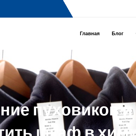
Главная
Блог
ие пуховиков и 
тить шкаф в хим