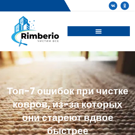
Топ-7 ошибок при чистке
ковров, из-за которых
они стареют вдвое
быстрее