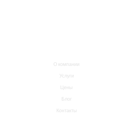
«МосАбсолют» — профессиональная химчистка и
домашний уход в Москве: бережно чистим одежду,
текстиль и мягкую мебель с выездом на дом.
Список ссылок:
О компании
Услуги
Цены
Блог
Контакты